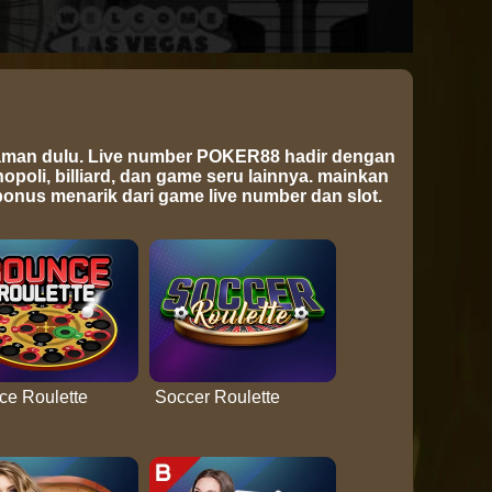
jaman dulu. Live number POKER88 hadir dengan
poli, billiard, dan game seru lainnya. mainkan
onus menarik dari game live number dan slot.
ce Roulette
Soccer Roulette