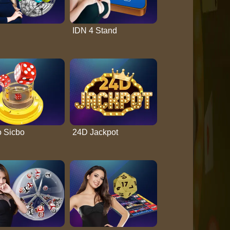
IDN 4 Stand
o Sicbo
24D Jackpot