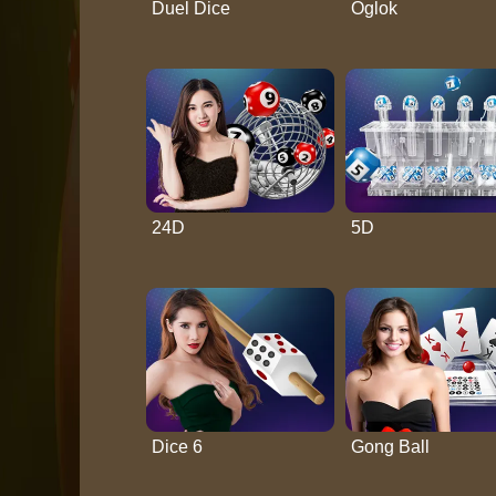
Duel Dice
Oglok
24D
5D
Dice 6
Gong Ball