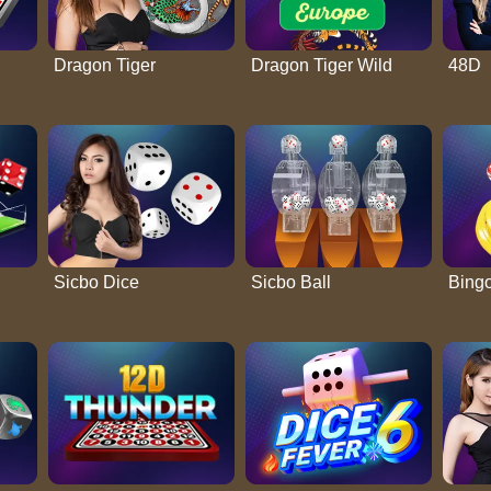
Dragon Tiger
Dragon Tiger Wild
48D
Sicbo Dice
Sicbo Ball
Bing