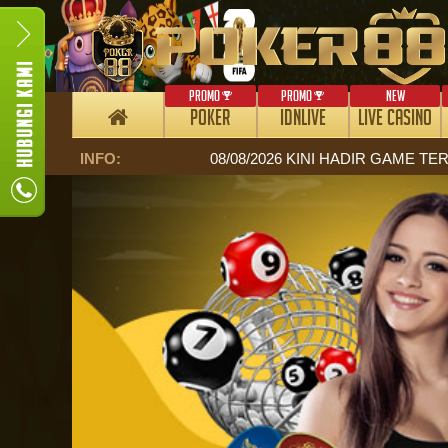
Live
Chat
PROMO
PROMO
NEW
poker88official
POKER
IDNLIVE
LIVE CASINO
INFO:
08/08/2026
KINI HADIR GAME TERBARU JOKE
poker88_ofc
pkrr88.ofc
+6287746312792
kedaipk88ofc
pk88_ofc
OFFICIAL_POKER88