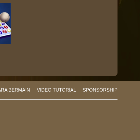
ARA BERMAIN
VIDEO TUTORIAL
SPONSORSHIP