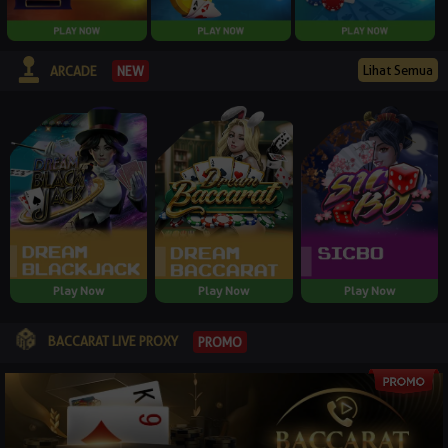
Lihat Semua
NEW
ARCADE
Play Now
Play Now
Play Now
BACCARAT LIVE PROXY
PROMO