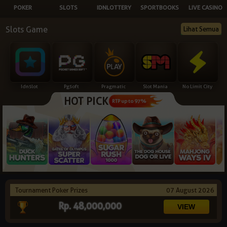
POKER
SLOTS
IDNLOTTERY
SPORTBOOKS
LIVE CASINO
NEW
Slots Game
Lihat Semua
TANGKAS
RTP
DEPOSIT
WITHDRAW
Idnslot
Pgsoft
Pragmatic
Slot Mania
No Limit City
HOT PICK
PROMOSI
RTP up to 97%
DOWNLOAD
REFERRAL
JACKPOT
Tournament Poker Prizes
07 August 2026
VIP MEMBER
Rp. 48,000,000
HUBUNGI KAMI