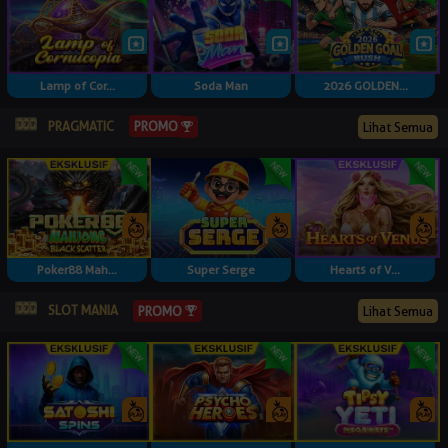
Lamp of Cor...
Soda Man
2026 GOLDEN...
PRAGMATIC
PROMO
Lihat Semua
Poker88 Mah...
Super Serge
Hearts of V...
SLOT MANIA
PROMO
Lihat Semua