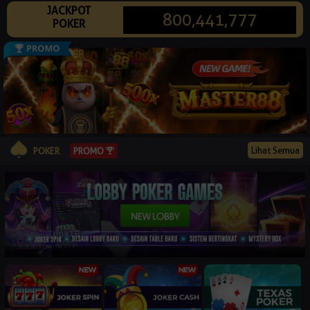
JACKPOT
© 2026 poker88net.cc. All Rights Reserved | 18+
800,441,777
POKER
Lihat Semua
PROMO
POKER