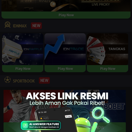
Play Now
NEW
IDNMAX
Play Now
Play Now
Play Now
NEW
SPORTBOOK