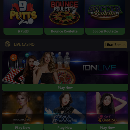
9 Putts
Bounce Roulette
Soccer Roulette
LIVE CASINO
Lihat Semua
Play Now
Play Now
Play Now
Play Now