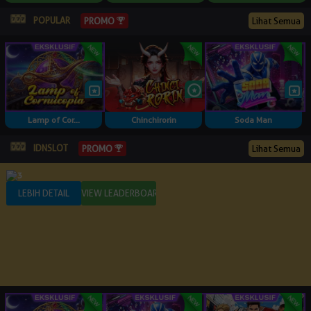
POPULAR
Lihat Semua
PROMO
Lamp of Cor...
Chinchirorin
Soda Man
IDNSLOT
Lihat Semua
PROMO