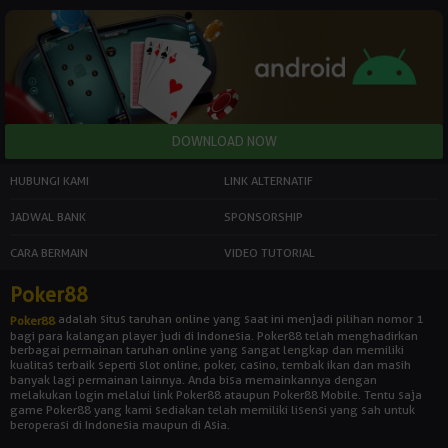
HUBUNGI KAMI
LINK ALTERNATIF
JADWAL BANK
SPONSORSHIP
CARA BERMAIN
VIDEO TUTORIAL
Poker88
adalah situs taruhan online yang saat ini menjadi pilihan nomor 1
Poker88
bagi para kalangan player judi di Indonesia. Poker88 telah menghadirkan
berbagai permainan taruhan online yang sangat lengkap dan memiliki
kualitas terbaik seperti slot online, poker, casino, tembak ikan dan masih
banyak lagi permainan lainnya. Anda bisa memainkannya dengan
melakukan login melalui link Poker88 ataupun Poker88 Mobile. Tentu saja
game Poker88 yang kami sediakan telah memiliki lisensi yang sah untuk
beroperasi di Indonesia maupun di Asia.